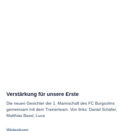
Ver­stär­kung für unse­re Ers­te
Die neu­en Gesich­ter der 1. Mann­schaft des FC Burg­solms
gemein­sam mit dem Trai­ner­team. Von links: Dani­el Schä­fer,
Mat­thi­as Bassl, Luca
Weiterlesen