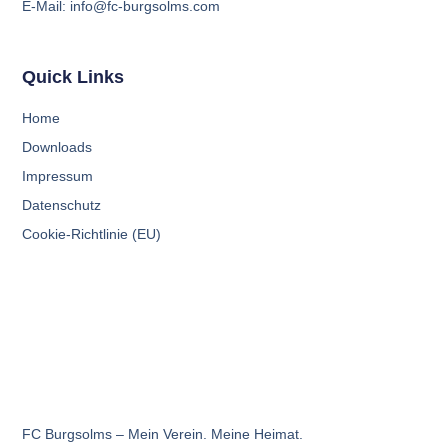
E-Mail: info@fc-burgsolms.com
Quick Links
Home
Down­loads
Impres­sum
Daten­schutz
Coo­kie-Rich­t­­li­­nie (EU)
FC Burgsolms – Mein Verein. Meine Heimat.