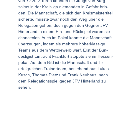
von 72 zu 2 Toren konn­ten die Jungs von Burg­
solms in der Kreis­li­ga nie­man­den in Gefahr brin­
gen. Die Mann­schaft, die sich den Kreis­meis­ter­ti­tel
sicher­te, muss­te zwar noch den Weg über die
Rele­ga­ti­on gehen, doch gegen den Geg­ner JFV
Hin­ter­land in einem Hin- und Rück­spiel waren sie
chan­cen­los. Auch im Pokal konn­te die Mann­schaft
über­zeu­gen, indem sie meh­re­re höher­klas­si­ge
Teams aus dem Wett­be­werb warf. Erst der Bun­
des­li­gist Ein­tracht Frank­furt stopp­te sie im Hes­sen­
po­kal. Auf dem Bild ist die Mann­schaft und ihr
erfolg­rei­ches Trai­ner­team, bestehend aus Lukas
Kusch, Tho­mas Dietz und Frank Neu­haus, nach
dem Rele­ga­ti­ons­spiel gegen JFV Hin­ter­land zu
sehen.