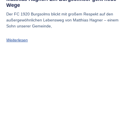
Wege
Der FC 1920 Burg­solms blickt mit gro­ßem Respekt auf den
außer­ge­wöhn­li­chen Lebens­weg von Mat­thi­as Hagner – einem
Sohn unse­rer Gemein­de,
Weiterlesen