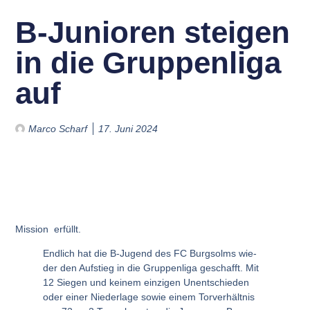
B‑Junioren stei­gen
in die Grup­pen­li­ga
auf
Marco Scharf
17. Juni 2024
Mis­si­on erfüllt
.
End­lich hat die B‑Jugend des FC Burg­solms wie­
der den Auf­stieg in die Grup­pen­li­ga geschafft. Mit
12 Sie­gen und kei­nem ein­zi­gen Unent­schie­den
oder einer Nie­der­la­ge sowie einem Tor­ver­hält­nis