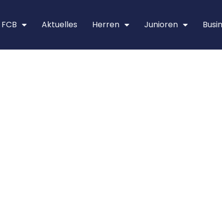
 FCB
Aktu­el­les
Her­ren
Junio­ren
Busi­