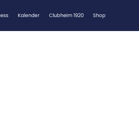
ness
Kalen­der
Club­heim 1920
Shop