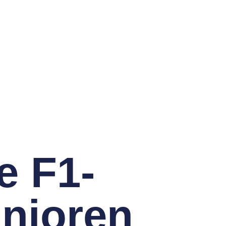
e F1-
nio­ren