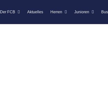
Der FCB
Aktu­el­les
Her­ren
Junio­ren
Bus