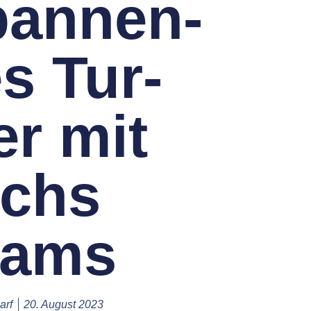
an­nen­
s Tur­
er mit
echs
eams
arf
20. August 2023