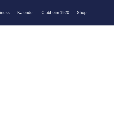
i­ness
Kalen­der
Club­heim 1920
Shop