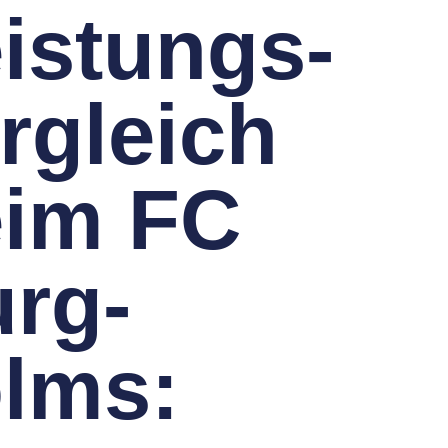
is­tungs­
r­gleich
eim FC
rg­
lms: