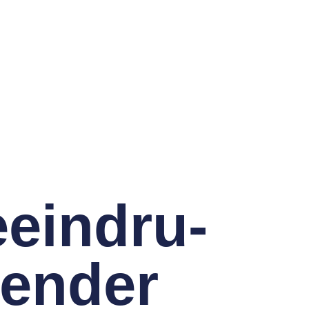
ein­dru­
en­der