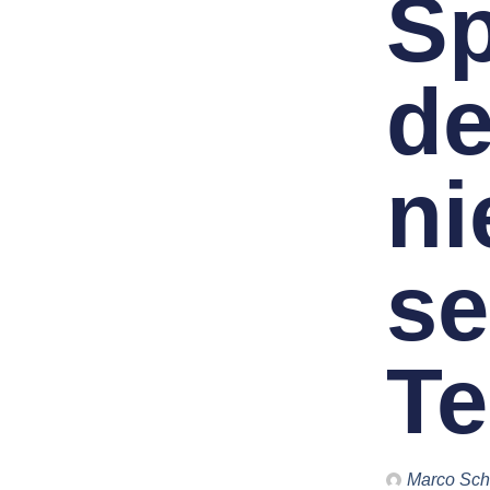
Sp
de
ni
s
T
Marco Sch