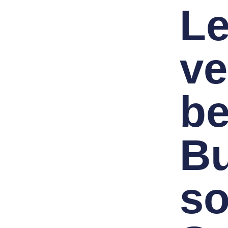
Le
ve
b
Bu
so