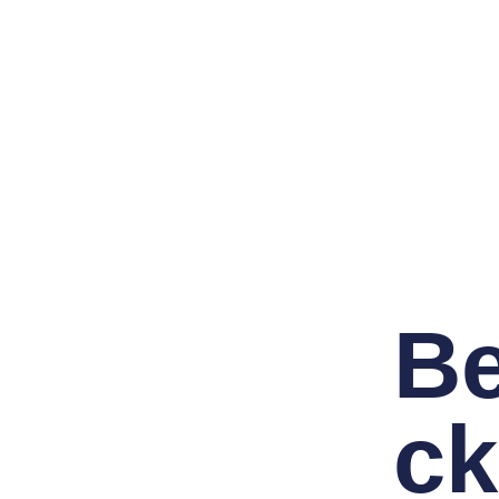
Be
ck