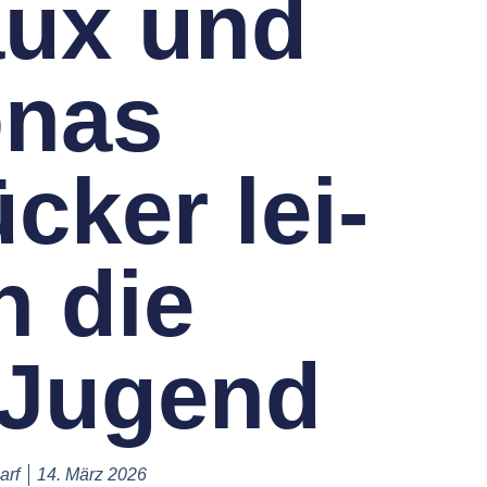
ux und
onas
ck­er lei­
n die
‑Jugend
arf
14. März 2026