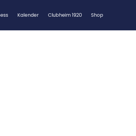
ness
Kalen­der
Club­heim 1920
Shop