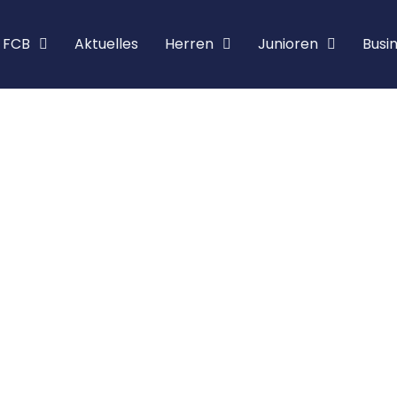
 FCB
Aktu­el­les
Her­ren
Junio­ren
Busi­