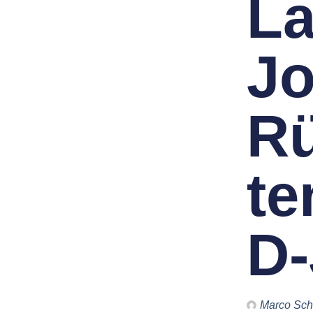
La
J
Rü
te
D
Marco Sch