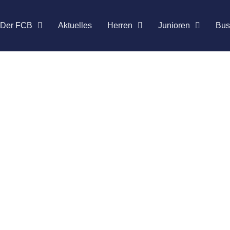
Der FCB
Aktu­el­les
Her­ren
Junio­ren
Bus