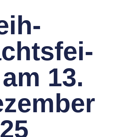
ih­
chts­fei­
 am 13.
zem­ber
25