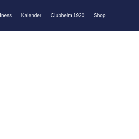
i­ness
Kalen­der
Club­heim 1920
Shop