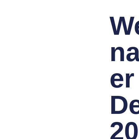
We
na
er
De
20