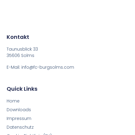
Kontakt
Taunusblick 33
35606 Solms
E-Mail: info@fc-burgsolms.com
Quick Links
Home
Down­loads
Impres­sum
Daten­schutz