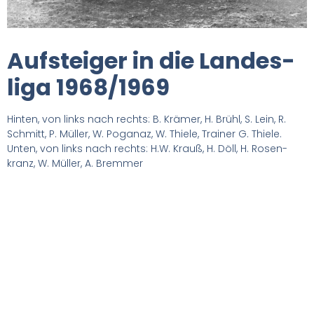
Auf­stei­ger in die Lan­des­
li­ga 1968/1969
Hin­ten, von links nach rechts: B. Krä­mer, H. Brühl, S. Lein, R.
Schmitt, P. Mül­ler, W. Poga­naz, W. Thie­le, Trai­ner G. Thie­le.
Unten, von links nach rechts: H.W. Krauß, H. Döll, H. Rosen­
kranz, W. Mül­ler, A. Brem­mer