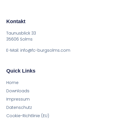
Kontakt
Taunusblick 33
35606 Solms
E-Mail: info@fc-burgsolms.com
Quick Links
Home
Down­loads
Impres­sum
Daten­schutz
Coo­kie-Rich­t­­li­­nie (EU)