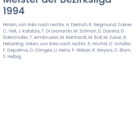
1994
Hin­ten, von links nach rechts: H. Diet­rich, R. Sieg­mund, Trai­ner
C. Veit, J. Kalait­zis, T. Di Leo­nar­do, M. Schnorr, D. Dave­ta, D.
Eiden­mül­ler, T. Arm­brus­ter, M. Rein­hardt, M. Boll, M. Zuber, R.
Heber­ling. Unten, von links nach rechts: R. Höchst, D. Schä­fer,
F. Depal­ma, O. Dön­ges, U. Heinz, P. Weber, R. Wey­ers, D. Blum,
S. Hel­big.